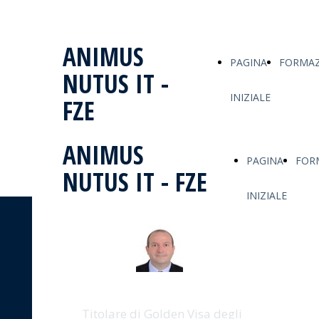
ANIMUS
PAGINA
FORMAZ
NUTUS IT -
INIZIALE
FZE
ANIMUS
PAGINA
FOR
NUTUS IT - FZE
INIZIALE
DR ALESSIO FACCIA
Titolare di Golden Visa degli