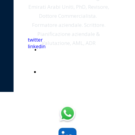
Emirati Arabi Uniti, PhD, Revisore,
Dottore Commercialista.
Formatore aziendale. Scrittore.
Pianificazione aziendale &
twitter
Valutazione, AML, ADR
linkedin
alessio.faccia@gmail.com
+971527390998