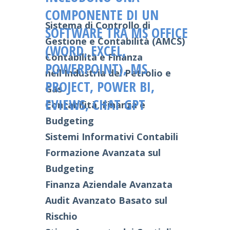
COMPONENTE DI UN
Sistema di Controllo di
SOFTWARE TRA MS OFFICE
Gestione e Contabilità (AMCS)
(WORD, EXCEL,
Contabilità e Finanza
POWERPOINT), MS
nell'Industria del Petrolio e
PROJECT, POWER BI,
Gas
EVIEWS, CHAT GPT
Contabilità, Finanza e
Budgeting
Sistemi Informativi Contabili
Formazione Avanzata sul
Budgeting
Finanza Aziendale Avanzata
Audit Avanzato Basato sul
Rischio